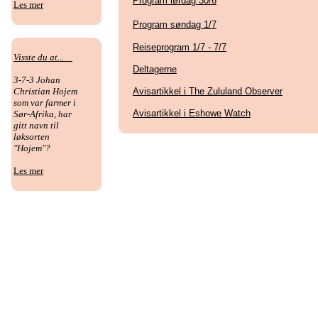
Program lørdag 30/6
Les mer
Program søndag 1/7
Reiseprogram 1/7 - 7/7
Visste du at...
Deltagerne
3-7-3 Johan
Avisartikkel i The Zululand Observer
Christian Hojem
som var farmer i
Avisartikkel i Eshowe Watch
Sør-Afrika, har
gitt navn til
løksorten
"Hojem"?
Les mer