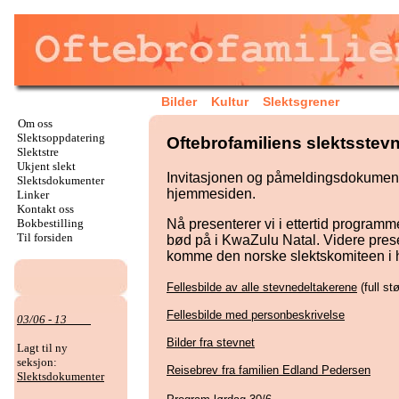
Bilder
Kultur
Slektsgrener
Om oss
Slektsoppdatering
Oftebrofamiliens slektsstevn
Slektstre
Ukjent slekt
Invitasjonen og påmeldingsdokumenten
Slektsdokumenter
hjemmesiden.
Linker
Kontakt oss
Nå presenterer vi i ettertid programm
Bokbestilling
Til forsiden
bød på i KwaZulu Natal. Videre pres
komme den norske slektskomiteen i 
Fellesbilde av alle stevnedeltakerene
(full st
Fellesbilde med personbeskrivelse
03/06 - 13
Bilder fra stevnet
Lagt til ny
seksjon:
Reisebrev fra familien Edland
Pedersen
Slektsdokumenter