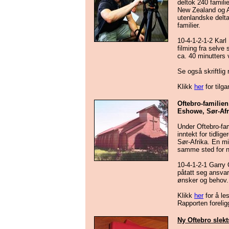
deltok 240 famil
New Zealand og A
utenlandske delta
familier.
10-4-1-2-1-2 Karl
filming fra selve 
ca. 40 minutters 
Se også skriftlig
Klikk
her
for tilga
Oftebro-familien
Eshowe, Sør-Afr
Under Oftebro-fam
inntekt for tidl
Sør-Afrika. En mi
samme sted for n
10-4-1-2-1 Garry 
påtatt seg ansvar
ønsker og behov.
Klikk
her
for å le
Rapporten forelig
Ny Oftebro slekt