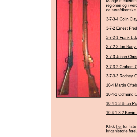
Mange medlemmer a
regionen og i ver
de sørafrikanske
3-7-3-4 Colin Cl
3-7-2 Ernest Fred
3-7-2-1 Frank Ed
3-7-2-3 Ian Barry
3-7-3 Johan Chri
3-7-3-2 Graham 
3-7-3-3 Rodney 
10-4 Martin Ofteb
10-4-1 Odmund Ch
10-4-1-3 Brian Pi
10-4-1-3-2 Kevin
Klikk
her
for list
krigshistorie fore