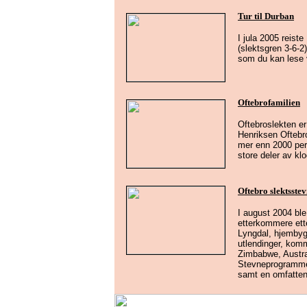
Tur til Durban
I jula 2005 reist
(slektsgren 3-6-2)
som du kan lese v
Oftebrofamilien
Oftebroslekten er
Henriksen Oftebro
mer enn 2000 pers
store deler av kl
Oftebro slektsste
I august 2004 ble
etterkommere ette
Lyngdal, hjembygda
utlendinger, komm
Zimbabwe, Austra
Stevneprogrammet 
samt en omfattend