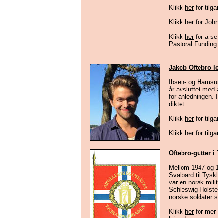
Klikk
her
for tilga
Klikk
her
for John
Klikk
her
for å se
Pastoral Funding
Jakob Oftebro le
Ibsen- og Hamsun
år avsluttet med 
for anledningen. 
diktet.
Klikk
her
for tilga
Klikk
her
for tilga
Oftebro-gutter 
Mellom 1947 og 1
Svalbard til Tysk
var en norsk milit
Schleswig-Holstei
norske soldater s
Klikk
her
for mer 