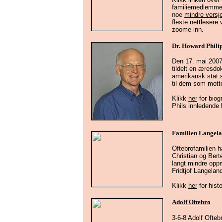
familiemedlemmene
noe
mindre versj
fleste nettlesere 
zoome inn.
Dr. Howard Phili
Den 17. mai 2007 
tildelt en æresdok
amerikansk stat s
til dem som mott
Klikk
her
for biog
Phils innledende 
Familien Langel
Oftebrofamilien h
Christian og Bert
langt mindre opp
Fridtjof Langela
Klikk
her
for hist
Adolf Oftebro
3-6-8 Adolf Ofte