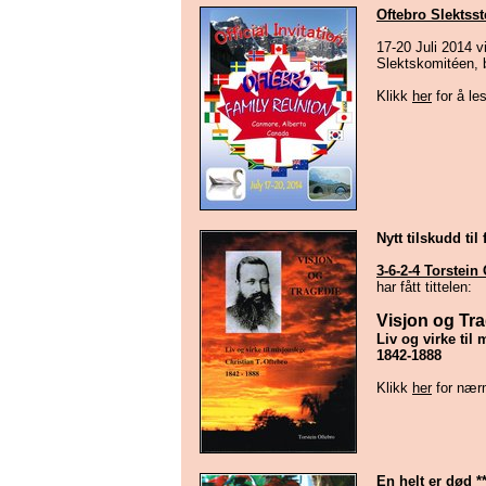
Oftebro Slektss
17-20 Juli 2014 v
Slektskomitéen, 
Klikk
her
for å le
Nytt tilskudd til 
3-6-2-4 Torstein
har fått tittelen:
Visjon og Tr
Liv og virke til
1842-1888
Klikk
her
for nær
En helt er død
**