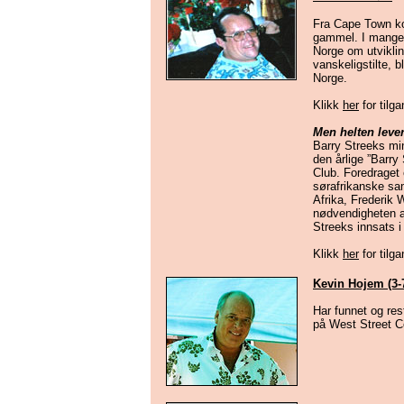
Fra Cape Town ko
gammel. I mange å
Norge om utviklin
vanskeligstilte,
Norge.
Klikk
her
for tilg
Men helten leve
Barry Streeks mi
den årlige ”Barry
Club. Foredraget e
sørafrikanske sam
Afrika, Frederik 
nødvendigheten a
Streeks innsats
Klikk
her
for tilg
Kevin Hojem (3-7
Har funnet og
res
på West Street C