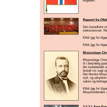
brigaden.
Rapport fra Ofte
Den kanadiske ste
slektsstevnet. Ra
Klikk
her
for tilga
Klikk
her
for tilga
Misjonslege Chr
Misjonslege Chris
til i betydelig gr
ble motarbeidet a
brutalt vis sagt op
Det Norske Misjo
nytt, og uttrykke
saken og beklagel
Klikk
her
for tilg
Misjonstidendes 
3-2-3-1 Arne Fos