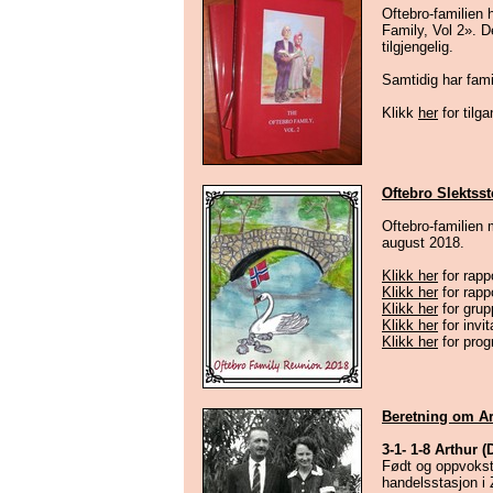
Oftebro-familien 
Family, Vol 2». De
tilgjengelig.
Samtidig har fam
Klikk
her
for tilg
Oftebro Slektss
Oftebro-familien 
august 2018.
Klikk her
for rapp
Klikk her
for rapp
Klikk her
for grup
Klikk her
for invi
Klikk her
for prog
Beretning om Ar
3-1- 1-8 Arthur
Født og oppvokst
handelsstasjon i 