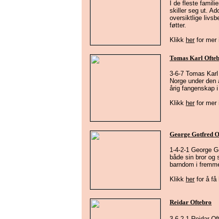
I de fleste famil
skiller seg ut. A
oversiktlige livsb
føtter.
Klikk
her
for mer
Tomas Karl Ofte
3-6-7 Tomas Karl
Norge under den an
årig fangenskap i
Klikk
her
for mer 
George Gotfred O
1-4-2-1 George G
både sin bror og 
barndom i fremm
Klikk
her
for å få 
Reidar Oftebro
3-6-2-1 Reidar Of