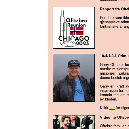
Rapport fra Ofte
For dere som ikke
gjenoppleve minn
fantastiske arrang
10-4-1-2-1 Odmu
Garry Oftebro, b
norske misjonspre
misjonær i Zulula
denne beslutning
Garry er i kraft a
inspirasjon for h
kontakt mellom m
av kloden.
Klikk
her
for tilga
Video fra Oftebr
Oftebro-familien 