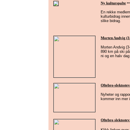
Ny kulturspalte
**
En rekke medlemm
kulturbidrag inne
slike bidrag.
Morten Andvig (3-
Morten Andvig (3-
890 km på ski på 
ni og en halv da
Oftebro-slektsste
Nyheter og rappor
kommer inn mer i
Oftebro slektsste
Klikk linken over 