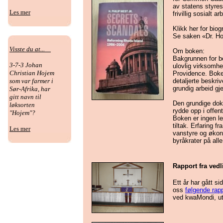
av statens styres
Les mer
frivillig sosialt 
Klikk her for bio
Se saken «Dr. Ho
Visste du at...
Om boken:
Bakgrunnen for b
3-7-3 Johan
ulovlig virksomhe
Christian Hojem
Providence. Boke
som var farmer i
detaljerte beskriv
grundig arbeid g
Sør-Afrika, har
gitt navn til
Den grundige doku
løksorten
rydde opp i offent
"Hojem"?
Boken er ingen le
tiltak. Erfaring 
Les mer
vanstyre og økono
byråkrater på alle
Rapport fra vedl
Ett år har gått s
oss
følgende rap
ved kwaMondi, utf