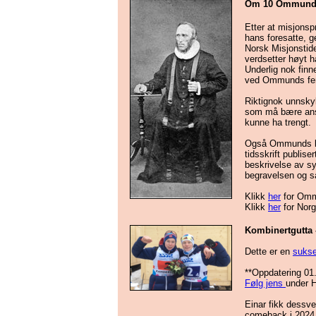
Om 10 Ommund 
Etter at misjons
hans foresatte, 
Norsk Misjonsti
verdsetter høyt 
Underlig nok finn
ved Ommunds ferd
Riktignok unnsky
som må bære ansv
kunne ha trengt.
Også Ommunds kol
tidsskrift publis
beskrivelse av s
begravelsen og 
Klikk
her
for Omm
Klikk
her
for Norg
Kombinertgutta 
Dette er en
sukse
**Oppdatering 01
Følg jens
under H
Einar fikk dessve
comeback i 2024