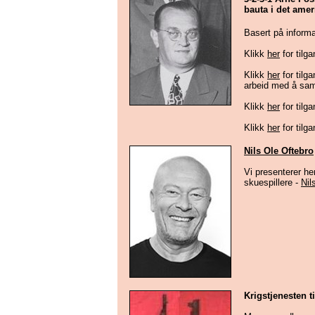
bauta i det ame
Basert på inform
Klikk
her
for tilga
Klikk
her
for tilg
arbeid med å sam
Klikk
her
for tilga
Klikk
her
for tilg
Nils Ole Oftebro
Vi presenterer he
skuespillere -
Nil
Krigstjenesten 