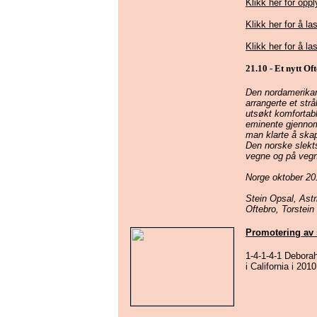
Klikk her for oppl
Klikk her for å l
Klikk her for å l
21.10 - Et nytt Of
Den nordamerikan
arrangerte et strå
utsøkt komfortab
eminente gjennom
man klarte å skap
Den norske slekts
vegne og på vegn
Norge oktober 20
Stein Opsal, Ast
Oftebro, Torstein
Promotering av s
1-4-1-4-1 Deborah
i California i 20