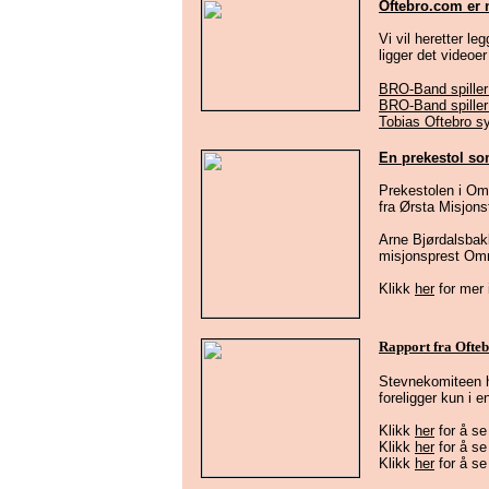
Oftebro.com er
Vi vil heretter le
ligger det videoer
BRO-Band spiller 
BRO-Band spiller 
Tobias Oftebro s
En prekestol so
Prekestolen i Om
fra Ørsta Misjonsf
Arne Bjørdalsbakk
misjonsprest Omm
Klikk
her
for mer 
Rapport fra Oftebr
Stevnekomiteen ha
foreligger kun i e
Klikk
her
for å se
Klikk
her
for å se
Klikk
her
for å se