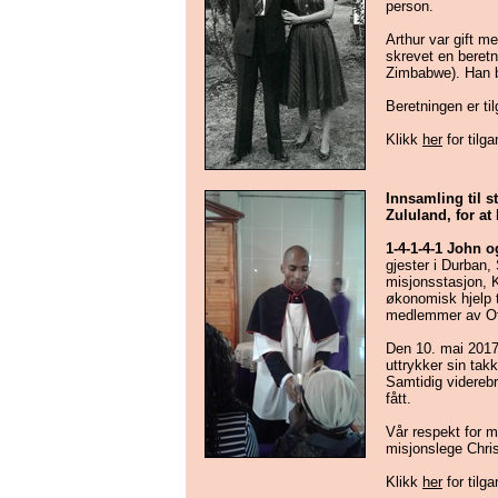
person.
Arthur var gift 
skrevet en beretn
Zimbabwe). Han be
Beretningen er ti
Klikk
her
for tilg
Innsamling til 
Zululand, for at 
1-4-1-4-1 John 
gjester i Durban
misjonsstasjon,
økonomisk hjelp t
medlemmer av Ofte
Den 10. mai 2017
uttrykker sin tak
Samtidig viderebr
fått.
Vår respekt for 
misjonslege Christ
Klikk
her
for tilga