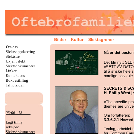
Bilder
Kultur
Slektsgrener
Om oss
Slektsoppdatering
Nå er det bestemt
Slektstre
Ukjent slekt
Det blir nytt SL
Slektsdokumenter
«SETT AV DATOEN
Linker
til å ønske hele
Kontakt oss
nordlige halvkule 
Bokbestilling
Til forsiden
SECRETS & SCAN
H. Philip West j
«The specific pro
themes are unive
03/06 - 13
Om forfatteren:
3-3-6-2-1
Howard 
Lagt til ny
seksjon:
Teolog, arbeidet 
Slektsdokumenter
for Common Cause