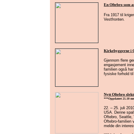
En Oftebro som am
Fra 1917 til krig
Vestfronten.
Kirkebyggerne i 
Gjennom flere ge
engasjement innen
familien også har
fysiske forhold til
Nytt Oftebro slekt
***Oppdatert 21
.10 me
22. – 25. juli 201
USA. Denne spalt
Oftebro, Seattle,
Oftebro-familien 
melde din interes